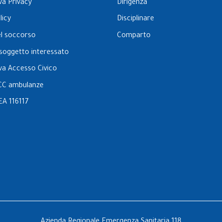
va Privacy
Dirigenza
licy
Disciplinare
el soccorso
Comparto
l soggetto interessato
va Accesso Civico
CC ambulanze
EA 116117
Azienda Regionale Emergenza Sanitaria 118