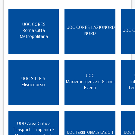
UOC CORES
UOC CORES LAZIONORD
Roma Città
UOC 
NORD
Metropolitana
UOC
UOC S.U.E.S.
Maxiemergenze
e Grandi
In
Elisoccorso
Eventi
Tec
UOD Area Critica
Trasporti Trapianti E
UOC TERRITORIALE LAZIO 1
UOC T