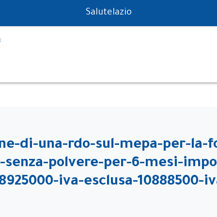
PS in tempo reale
Salutelazio
ne-di-una-rdo-sul-mepa-per-la-fo
le-senza-polvere-per-6-mesi-impo
8925000-iva-esclusa-10888500-iva