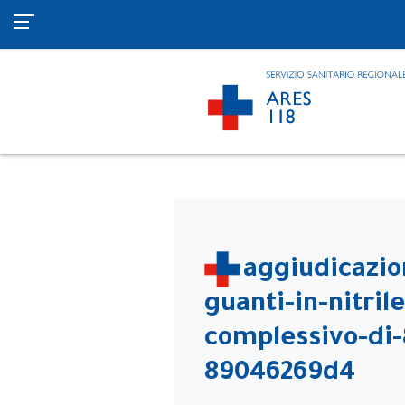
aggiudicazio
guanti-in-nitri
complessivo-di-
89046269d4