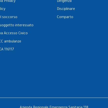
va Privacy
Dirigenza
licy
Disciplinare
el soccorso
Comparto
l soggetto interessato
va Accesso Civico
CC ambulanze
EA 116117
Azienda Regionale Emergenza Sanitaria 118