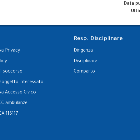
Data p
Ult
Resp. Disciplinare
va Privacy
Dirigenza
licy
Disciplinare
el soccorso
Comparto
l soggetto interessato
va Accesso Civico
CC ambulanze
EA 116117