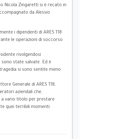
o Nicola Zingaretti si è recato in
, accompagnato da Alessio
lmente i dipendenti di ARES 118
rante le operazioni di soccorso
esidente rivolgendosi
 sono state salvate. Ed è
 tragedia si sono sentite meno
ettore Generale di ARES 118,
eratori aziendali che,
a vario titolo per prestare
te quei terribili momenti.