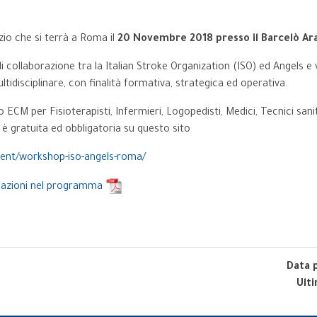
io che si terrà a Roma il
20 Novembre 2018 presso il Barcelò A
di collaborazione tra la Italian Stroke Organization (ISO) ed Angels
tidisciplinare, con finalità formativa, strategica ed operativa.
 ECM per Fisioterapisti, Infermieri, Logopedisti, Medici, Tecnici sanit
e è gratuita ed obbligatoria su questo sito
ent/workshop-iso-angels-roma/
mazioni nel programma
Data 
Ult