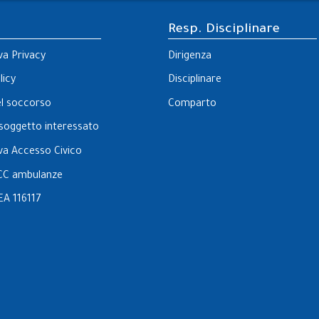
Resp. Disciplinare
va Privacy
Dirigenza
licy
Disciplinare
el soccorso
Comparto
l soggetto interessato
va Accesso Civico
CC ambulanze
EA 116117