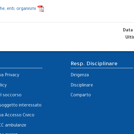
he, enti, organismi
Data
Ult
Resp. Disciplinare
va Privacy
Dirigenza
licy
Disciplinare
el soccorso
Comparto
l soggetto interessato
va Accesso Civico
CC ambulanze