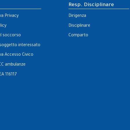
Resp. Disciplinare
va Privacy
Dirigenza
licy
Disciplinare
el soccorso
Comparto
l soggetto interessato
va Accesso Civico
CC ambulanze
EA 116117