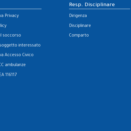
Resp. Disciplinare
va Privacy
Dirigenza
licy
Disciplinare
el soccorso
Comparto
l soggetto interessato
va Accesso Civico
CC ambulanze
EA 116117