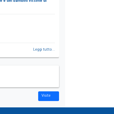
e e dei bambini vittime di
Leggi tutto...
Visite