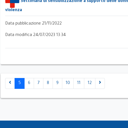
Settimana di sensibilizzazione a supporto delle donn
violenza
Data pubblicazione 21/11/2022
Data modifica 24/07/2023 13:34
ate
 di
5
6
7
8
9
10
11
12